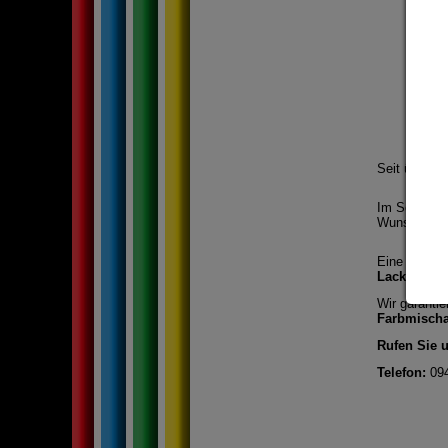
Seit über
50
Im Schaden
Wunsch dire
Eine schnel
Lackierbetr
Wir garanti
Farbmisch
Rufen Sie 
Telefon:
094