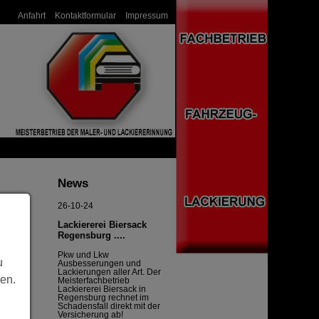
Anfahrt
Kontaktformular
Impressum
< Prev
Next >
Pause
1
2
3
News
4
5
26-10-24
Lackiererei Biersack
Regensburg ....
Pkw und Lkw
u
Ausbesserungen und
Lackierungen aller Art. Der
len.
Meisterfachbetrieb
Lackiererei Biersack in
Regensburg rechnet im
Schadensfall direkt mit der
Versicherung ab!