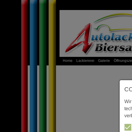
Home
Lackiererei
Galerie
Öffnungsze
C
Wir
tec
ver