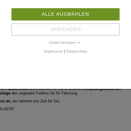
ALLE AUSWÄHLEN
Herzlich willkommen
auf der Internetseite der
Lackiererei Biersack GmbH
SPEICHERN
in Regensburg.
Details anzeigen
 Jahren
sind wir Ihr Fachbetrieb für Lackierungen aller Art.
Impressum
|
Datenschutz
sfall nehmen wir Ausbesserungen und
Lackierungen aller Art
vor und rechne
kt mit der Versicherung ab.
le,
professionelle
und preiswerte Ausführung aller uns übertragenen Arbeiten
ieb Biersack
zur Selbstverständlichkeit.
eren
Farbechtheit
und mischen für Sie in unserer
computergesteuerten
anlage
den originalen Farbton für Ihr Fahrzeug.
uns an,
wir nehmen uns Zeit für Sie.
1-42797